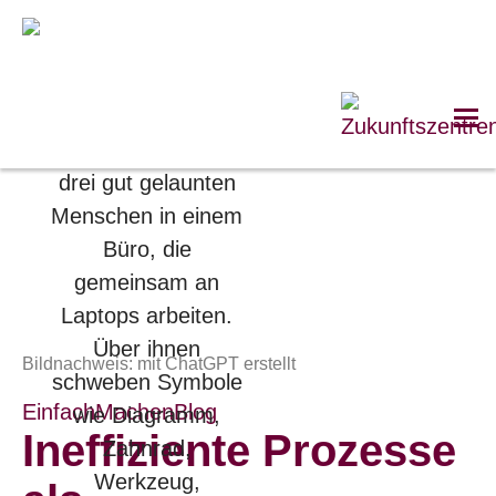
Bildnachweis: mit ChatGPT erstellt
EinfachMachenBlog
Ineffiziente Prozesse