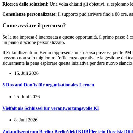
Ricerca delle soluzioni:
Una volta chiariti gli obiettivi, si esplorano 
Consulenze personalizzate:
Il supporto può arrivare fino a 80 ore, 
Come avviare il percorso?
Se la tua impresa è interessata a queste opportunità, il primo passo è 
un piano d’azione personalizzato.
Il Zukunftszentrum Berlin rappresenta una risorsa preziosa per le PMI d
possono non solo migliorare l’efficienza operativa e la gestione dei te
sicuramente la pena esplorare questa iniziativa per dare nuovo slancio 
15. Juli 2026
5 Dos and Don’ts für organisationales Lernen
25. Juni 2026
Vielfalt als Schlüssel für verantwortungsvolle KI
8. Juni 2026
Zukunftszentrum Berlin: Berlin’deki KOBİ’ler için Ücretsiz Diji