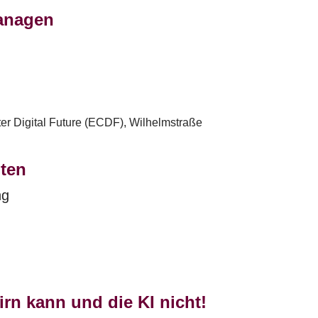
managen
ter Digital Future (ECDF), Wilhelmstraße
lten
ng
rn kann und die KI nicht!