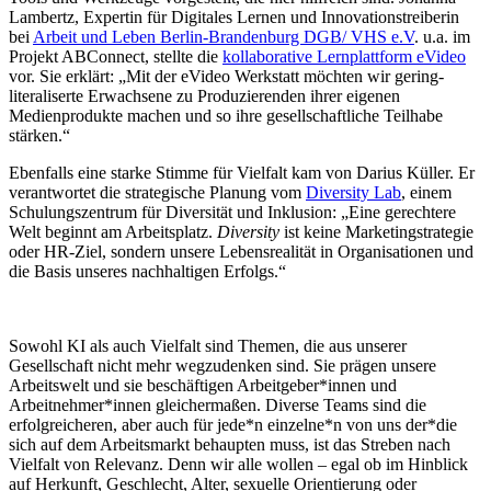
Lambertz, Expertin für Digitales Lernen und Innovationstreiberin
bei
Arbeit und Leben Berlin-Brandenburg DGB/ VHS e.V
. u.a. im
Projekt ABConnect, stellte die
kollaborative Lernplattform eVideo
vor. Sie erklärt: „Mit der eVideo Werkstatt möchten wir gering-
literaliserte Erwachsene zu Produzierenden ihrer eigenen
Medienprodukte machen und so ihre gesellschaftliche Teilhabe
stärken.“
Ebenfalls eine starke Stimme für Vielfalt kam von Darius Küller. Er
verantwortet die strategische Planung vom
Diversity Lab
, einem
Schulungszentrum für Diversität und Inklusion: „Eine gerechtere
Welt beginnt am Arbeitsplatz.
Diversity
ist keine Marketingstrategie
oder HR-Ziel, sondern unsere Lebensrealität in Organisationen und
die Basis unseres nachhaltigen Erfolgs.“
Sowohl KI als auch Vielfalt sind Themen, die aus unserer
Gesellschaft nicht mehr wegzudenken sind. Sie prägen unsere
Arbeitswelt und sie beschäftigen Arbeitgeber*innen und
Arbeitnehmer*innen gleichermaßen. Diverse Teams sind die
erfolgreicheren, aber auch für jede*n einzelne*n von uns der*die
sich auf dem Arbeitsmarkt behaupten muss, ist das Streben nach
Vielfalt von Relevanz. Denn wir alle wollen – egal ob im Hinblick
auf Herkunft, Geschlecht, Alter, sexuelle Orientierung oder