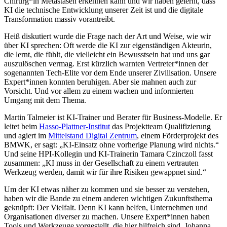
Chirurg*in Metastasen erkennen kann und wir haben gelernt, dass
KI die technische Entwicklung unserer Zeit ist und die digitale
Transformation massiv vorantreibt.
Heiß diskutiert wurde die Frage nach der Art und Weise, wie wir
über KI sprechen: Oft werde die KI zur eigenständigen Akteurin,
die lernt, die fühlt, die vielleicht ein Bewusstsein hat und uns gar
auszulöschen vermag. Erst kürzlich warnten Vertreter*innen der
sogenannten Tech-Elite vor dem Ende unserer Zivilisation. Unsere
Expert*innen konnten beruhigen. Aber sie mahnen auch zur
Vorsicht. Und vor allem zu einem wachen und informierten
Umgang mit dem Thema.
Martin Talmeier ist KI-Trainer und Berater für Business-Modelle. Er
leitet beim
Hasso-Plattner-Institut
das Projektteam Qualifizierung
und agiert im
Mittelstand Digital Zentrum
, einem Förderprojekt des
BMWK, er sagt: „KI-Einsatz ohne vorherige Planung wird nichts.“
Und seine HPI-Kollegin und KI-Trainerin Tamara Czinczoll fasst
zusammen: „KI muss in der Gesellschaft zu einem vertrauten
Werkzeug werden, damit wir für ihre Risiken gewappnet sind.“
Um der KI etwas näher zu kommen und sie besser zu verstehen,
haben wir die Bande zu einem anderen wichtigen Zukunftsthema
geknüpft: Der Vielfalt. Denn KI kann helfen, Unternehmen und
Organisationen diverser zu machen. Unsere Expert*innen haben
Tools und Werkzeuge vorgestellt, die hier hilfreich sind. Johanna