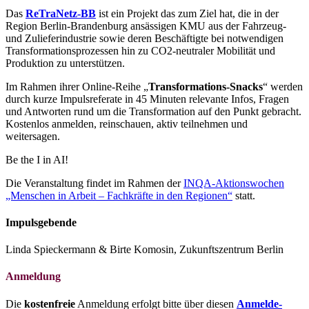
Das
ReTraNetz-BB
ist ein Projekt das zum Ziel hat, die in der
Region Berlin-Brandenburg ansässigen KMU aus der Fahrzeug-
und Zulieferindustrie sowie deren Beschäftigte bei notwendigen
Transformationsprozessen hin zu CO2-neutraler Mobilität und
Produktion zu unterstützen.
Im Rahmen ihrer Online-Reihe „
Transformations-Snacks
“ werden
durch kurze Impulsreferate in 45 Minuten relevante Infos, Fragen
und Antworten rund um die Transformation auf den Punkt gebracht.
Kostenlos anmelden, reinschauen, aktiv teilnehmen und
weitersagen.
Be the I in AI!
Die Veranstaltung findet im Rahmen der
INQA-Ak­ti­ons­wo­chen
„Men­schen in Ar­beit – Fach­kräf­te in den Re­gio­nen“
statt.
Impulsgebende
Linda Spieckermann & Birte Komosin, Zukunftszentrum Berlin
Anmeldung
Die
kostenfreie
Anmeldung erfolgt bitte über diesen
Anmelde-