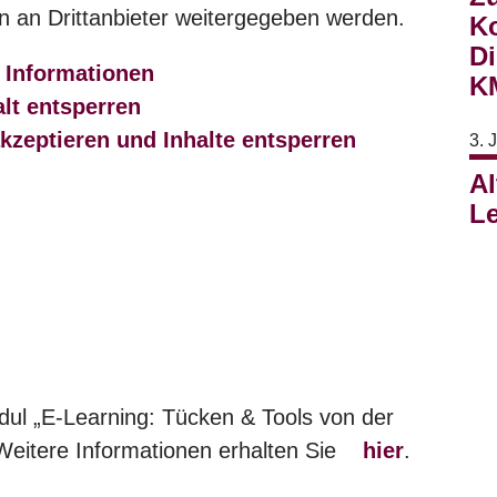
n an Drittanbieter weitergegeben werden.
Ko
Di
 Informationen
K
alt entsperren
akzeptieren und Inhalte entsperren
3. 
Al
L
ul „E-Learning: Tücken & Tools von der
 Weitere Informationen erhalten Sie
hier
.