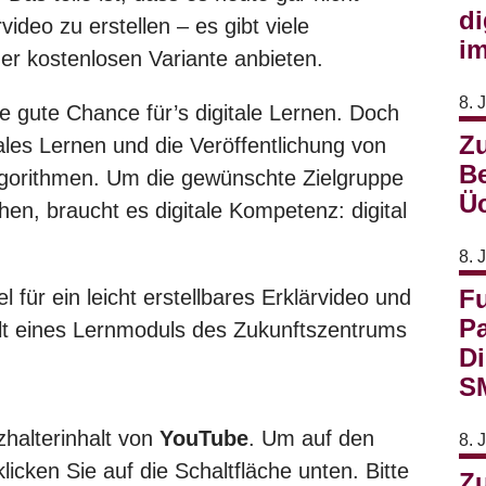
di
video zu erstellen – es gibt viele
im
er kostenlosen Variante anbieten.
8. 
ne gute Chance für’s digitale Lernen. Doch
Zu
tales Lernen und die Veröffentlichung von
Be
lgorithmen. Um die gewünschte Zielgruppe
Üc
en, braucht es digitale Kompetenz: digital
8. 
Fu
l für ein leicht erstellbares Erklärvideo und
Pa
halt eines Lernmoduls des Zukunftszentrums
Di
S
zhalterinhalt von
YouTube
. Um auf den
8. 
klicken Sie auf die Schaltfläche unten. Bitte
Zu