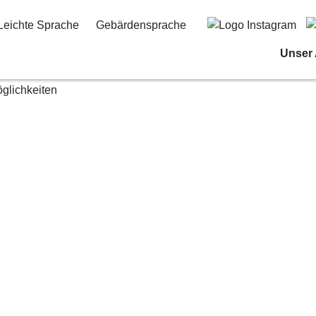
Leichte Sprache
Gebärdensprache
Unser
öglichkeiten
 –
nd
n
schen Algorithmen und
n Erklärvideo erstellt!