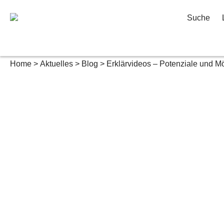
Suche
Home
Aktuelles
Blog
Erklärvideos – Potenziale und M
EinfachMachenBlog
Erklärvideos
Potenziale u
Möglichkeite
Zum Thema E-Learning zwi
Big Data haben wir für Sie ei