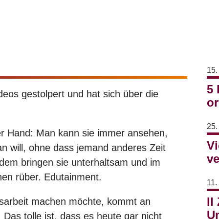
.
15.
5 
deos gestolpert und hat sich über die
or
25.
der Hand: Man kann sie immer ansehen,
Vi
n will, ohne dass jemand anderes Zeit
ve
dem bringen sie unterhaltsam und im
nen rüber. Edutainment.
11.
Il
tsarbeit machen möchte, kommt an
Un
Das tolle ist, dass es heute gar nicht