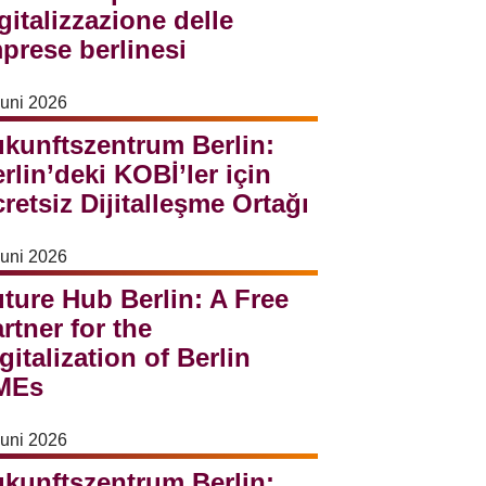
gitalizzazione delle
prese berlinesi
Juni 2026
kunftszentrum Berlin:
rlin’deki KOBİ’ler için
retsiz Dijitalleşme Ortağı
Juni 2026
ture Hub Berlin: A Free
rtner for the
gitalization of Berlin
MEs
Juni 2026
kunftszentrum Berlin: